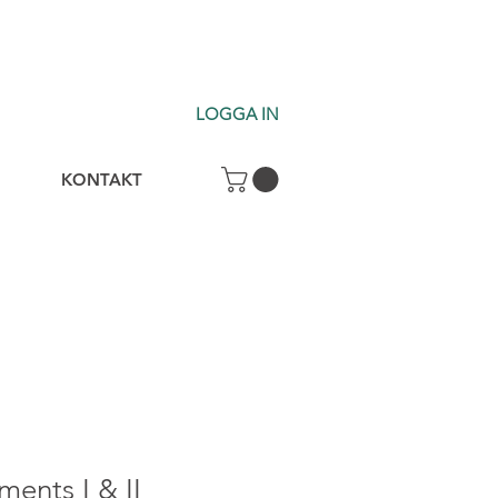
LOGGA IN
KONTAKT
ents I & II