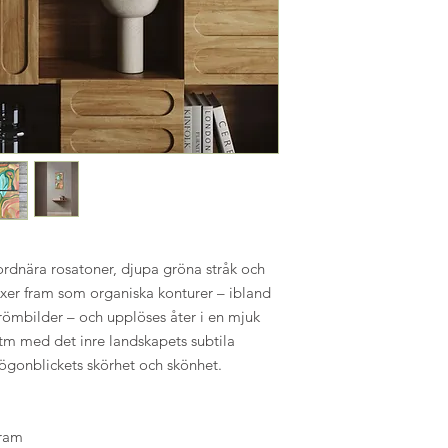
ordnära rosatoner, djupa gröna stråk och
växer fram som organiska konturer – ibland
römbilder – och upplöses åter i en mjuk
ytm med det inre landskapets subtila
 ögonblickets skörhet och skönhet.
 ram