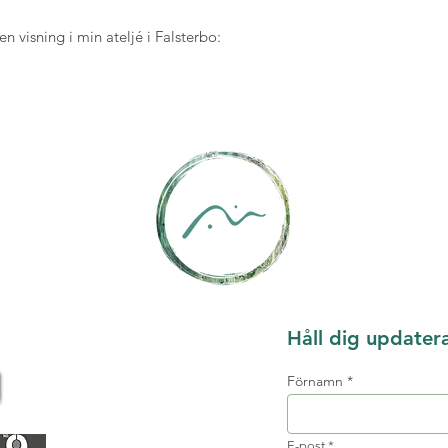
 visning i min ateljé i Falsterbo:
Håll dig updater
Förnamn
E-post